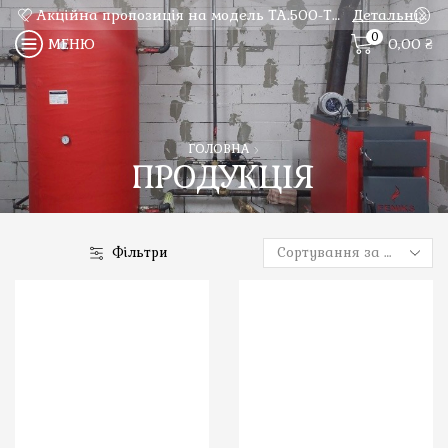
Акційна пропозиція на модель ТА.500-ТО.1-І100!
Детальніше!
0
0,00
₴
МЕНЮ
ГОЛОВНА
ПРОДУКЦІЯ
Фільтри